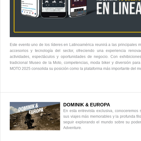
Este evento uno de los líderes en Latinoamérica reunirá a las principales 
accesorios y tecnología del sector, ofreciendo una experiencia reno
actividades, espectáculos y oportunidades de negocio. Con exhibiciones, 
tradicional Museo de la Moto, competencias, moda biker y diversión para
MOTO 2025 consolida su posición como la plataforma más importante del mo
DOMINIK & EUROPA
En esta entrevista exclusiva, conoceremos su
sus viajes más memorables y la profunda filo
seguir explorando el mundo sobre su po
Adventure.