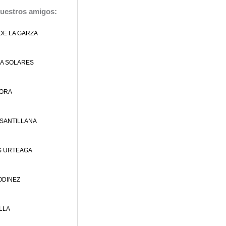
nuestros amigos:
 DE LA GARZA
NA SOLARES
MORA
 SANTILLANA
S URTEAGA
ODINEZ
LLA