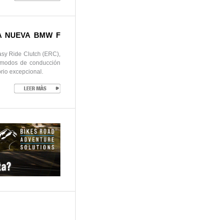
 NUEVA BMW F
sy Ride Clutch (ERC),
y modos de conducción
brio excepcional.