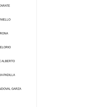
ZARATE
UNIELLO
ORONA
ELORIO
GE ALBERTO
RA PADILLA
ANDOVAL GARZA