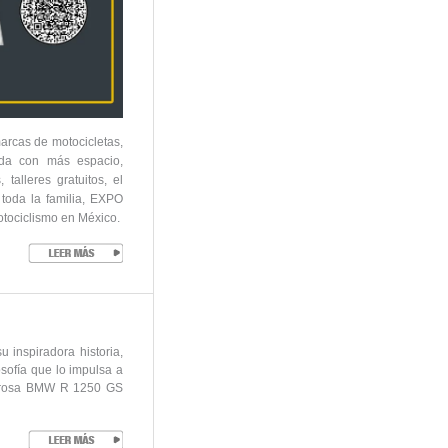
marcas de motocicletas,
vada con más espacio,
talleres gratuitos, el
 toda la familia, EXPO
tociclismo en México.
 inspiradora historia,
sofía que lo impulsa a
derosa BMW R 1250 GS