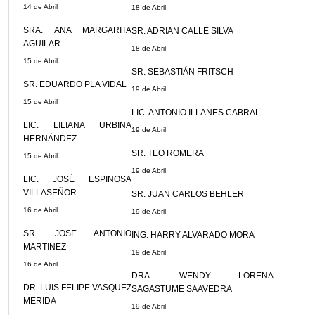
14 de Abril
18 de Abril
SRA. ANA MARGARITA
SR. ADRIAN CALLE SILVA
AGUILAR
18 de Abril
15 de Abril
SR. SEBASTIÁN FRITSCH
SR. EDUARDO PLA VIDAL
19 de Abril
15 de Abril
LIC. ANTONIO ILLANES CABRAL
LIC. LILIANA URBINA
19 de Abril
HERNÁNDEZ
SR. TEO ROMERA
15 de Abril
19 de Abril
LIC. JOSÉ ESPINOSA
VILLASEÑOR
SR. JUAN CARLOS BEHLER
16 de Abril
19 de Abril
SR. JOSE ANTONIO
ING. HARRY ALVARADO MORA
MARTINEZ
19 de Abril
16 de Abril
DRA. WENDY LORENA
DR. LUIS FELIPE VASQUEZ
SAGASTUME SAAVEDRA
MERIDA
19 de Abril