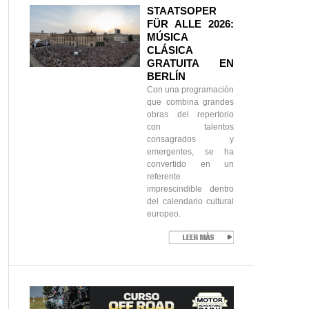
STAATSOPER
FÜR ALLE 2026:
MÚSICA
CLÁSICA
GRATUITA EN
BERLÍN
Con una programación
que combina grandes
obras del repertorio
con talentos
consagrados y
emergentes, se ha
convertido en un
referente
imprescindible dentro
del calendario cultural
europeo.