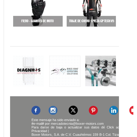
Este mensaje ha sido enviado a:
#e-mail#
por
mercadotecnia@boxer-motors.com
Para darse de baja o actualizar sus datos dé
Click aquí
| Aviso
Privacidad |
Boxer Motors, S.A. de C.V. Cuauhtémoc 159 B-1 Col. Tizapán San Án