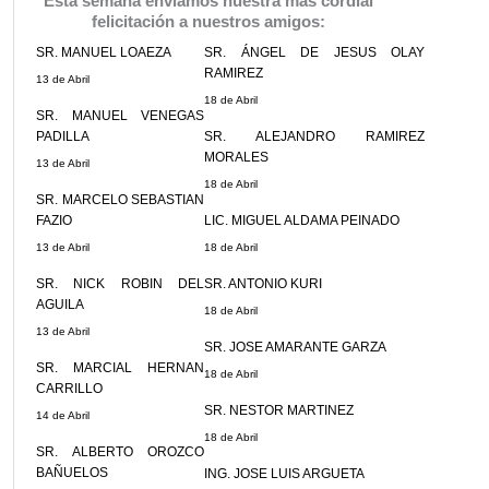
Esta semana enviamos nuestra más cordial
felicitación a nuestros amigos:
SR. MANUEL LOAEZA
SR. ÁNGEL DE JESUS OLAY
RAMIREZ
13 de Abril
18 de Abril
SR. MANUEL VENEGAS
PADILLA
SR. ALEJANDRO RAMIREZ
MORALES
13 de Abril
18 de Abril
SR. MARCELO SEBASTIAN
FAZIO
LIC. MIGUEL ALDAMA PEINADO
13 de Abril
18 de Abril
SR. NICK ROBIN DEL
SR. ANTONIO KURI
AGUILA
18 de Abril
13 de Abril
SR. JOSE AMARANTE GARZA
SR. MARCIAL HERNAN
18 de Abril
CARRILLO
SR. NESTOR MARTINEZ
14 de Abril
18 de Abril
SR. ALBERTO OROZCO
BAÑUELOS
ING. JOSE LUIS ARGUETA