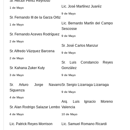
Sr. Hector Pérez Reynoso
Lic. José Martínez Juaréz
1 de Mayo
9 de Mayo
Sr. Fernando III de la Garza Ortiz
Lic. Bernardo Martín del Campo
1 de Mayo
Sescosse
Sr. Fernando Aceves Rodríguez
9 de Mayo
2 de Mayo
Sr. José Carlos Manzur
Sr. Alfredo Vázquez Barcena
9 de Mayo
2 de Mayo
Sr. Luis Constancio Reyes
Sr. Kahana Zuker Kuty
González
3 de Mayo
9 de Mayo
Sr. Arturo Jorge Navarro
Sr. Sergio Lizarraga Lizarraga
Siguenza
9 de Mayo
4 de Mayo
Arq. Luis Ignacio Moreno
Sr. Alan Rodrigo Salazar Lembo
Valencia
4 de Mayo
10 de Mayo
Lic. Patrick Reyes Morrison
Lic. Samuel Romano Ricardi