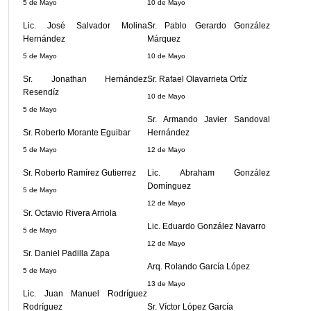
5 de Mayo
10 de Mayo
Lic. José Salvador Molina
Sr. Pablo Gerardo González
Hernández
Márquez
5 de Mayo
10 de Mayo
Sr. Jonathan Hernández
Sr. Rafael Olavarrieta Ortíz
Resendíz
10 de Mayo
5 de Mayo
Sr. Armando Javier Sandoval
Sr. Roberto Morante Eguibar
Hernández
5 de Mayo
12 de Mayo
Sr. Roberto Ramírez Gutierrez
Lic. Abraham González
Domínguez
5 de Mayo
12 de Mayo
Sr. Octavio Rivera Arriola
Lic. Eduardo González Navarro
5 de Mayo
12 de Mayo
Sr. Daniel Padilla Zapa
Arq. Rolando García López
5 de Mayo
13 de Mayo
Lic. Juan Manuel Rodríguez
Rodríguez
Sr. Víctor López García