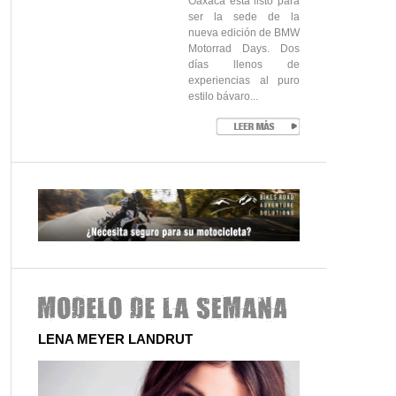
Oaxaca está listo para
ser la sede de la
nueva edición de BMW
Motorrad Days. Dos
días llenos de
experiencias al puro
estilo bávaro...
LENA MEYER LANDRUT