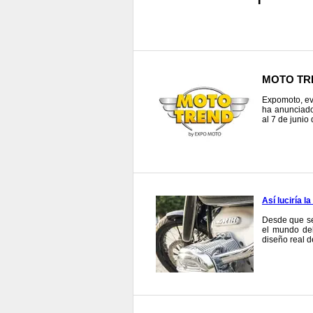
MOTO TREN
Expomoto, ev
ha anunciad
al 7 de junio
Así luciría 
Desde que se
el mundo del
diseño real d