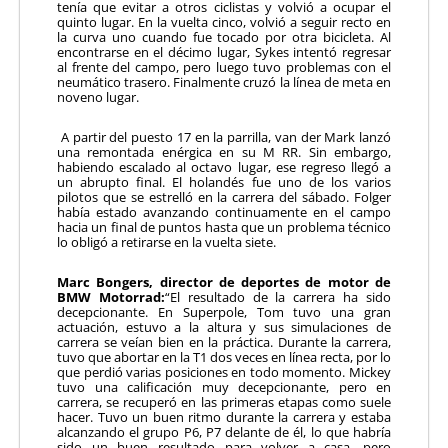
tenía que evitar a otros ciclistas y volvió a ocupar el
quinto lugar. En la vuelta cinco, volvió a seguir recto en
la curva uno cuando fue tocado por otra bicicleta. Al
encontrarse en el décimo lugar, Sykes intentó regresar
al frente del campo, pero luego tuvo problemas con el
neumático trasero. Finalmente cruzó la línea de meta en
noveno lugar.
A partir del puesto 17 en la parrilla, van der Mark lanzó
una remontada enérgica en su M RR. Sin embargo,
habiendo escalado al octavo lugar, ese regreso llegó a
un abrupto final. El holandés fue uno de los varios
pilotos que se estrelló en la carrera del sábado. Folger
había estado avanzando continuamente en el campo
hacia un final de puntos hasta que un problema técnico
lo obligó a retirarse en la vuelta siete.
Marc Bongers, director de deportes de motor de
BMW Motorrad:
“El resultado de la carrera ha sido
decepcionante. En Superpole, Tom tuvo una gran
actuación, estuvo a la altura y sus simulaciones de
carrera se veían bien en la práctica. Durante la carrera,
tuvo que abortar en la T1 dos veces en línea recta, por lo
que perdió varias posiciones en todo momento. Mickey
tuvo una calificación muy decepcionante, pero en
carrera, se recuperó en las primeras etapas como suele
hacer. Tuvo un buen ritmo durante la carrera y estaba
alcanzando el grupo P6, P7 delante de él, lo que habría
sido un buen resultado para volver a casa, pero