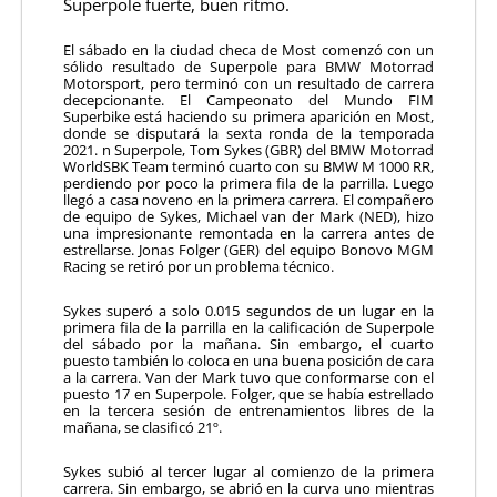
Superpole fuerte, buen ritmo.
El sábado en la ciudad checa de Most comenzó con un
sólido resultado de Superpole para BMW Motorrad
Motorsport, pero terminó con un resultado de carrera
decepcionante. El Campeonato del Mundo FIM
Superbike está haciendo su primera aparición en Most,
donde se disputará la sexta ronda de la temporada
2021. n Superpole, Tom Sykes (GBR) del BMW Motorrad
WorldSBK Team terminó cuarto con su BMW M 1000 RR,
perdiendo por poco la primera fila de la parrilla. Luego
llegó a casa noveno en la primera carrera. El compañero
de equipo de Sykes, Michael van der Mark (NED), hizo
una impresionante remontada en la carrera antes de
estrellarse. Jonas Folger (GER) del equipo Bonovo MGM
Racing se retiró por un problema técnico.
Sykes superó a solo 0.015 segundos de un lugar en la
primera fila de la parrilla en la calificación de Superpole
del sábado por la mañana. Sin embargo, el cuarto
puesto también lo coloca en una buena posición de cara
a la carrera. Van der Mark tuvo que conformarse con el
puesto 17 en Superpole. Folger, que se había estrellado
en la tercera sesión de entrenamientos libres de la
mañana, se clasificó 21º.
Sykes subió al tercer lugar al comienzo de la primera
carrera. Sin embargo, se abrió en la curva uno mientras