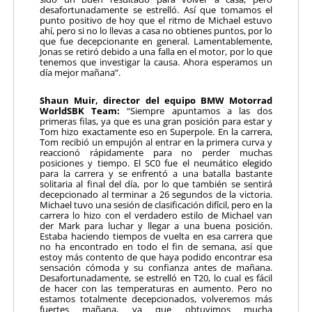
desafortunadamente se estrelló. Así que tomamos el
punto positivo de hoy que el ritmo de Michael estuvo
ahí, pero si no lo llevas a casa no obtienes puntos, por lo
que fue decepcionante en general. Lamentablemente,
Jonas se retiró debido a una falla en el motor, por lo que
tenemos que investigar la causa. Ahora esperamos un
día mejor mañana”.
Shaun Muir, director del equipo BMW Motorrad
WorldSBK Team:
“Siempre apuntamos a las dos
primeras filas, ya que es una gran posición para estar y
Tom hizo exactamente eso en Superpole. En la carrera,
Tom recibió un empujón al entrar en la primera curva y
reaccionó rápidamente para no perder muchas
posiciones y tiempo. El SC0 fue el neumático elegido
para la carrera y se enfrentó a una batalla bastante
solitaria al final del día, por lo que también se sentirá
decepcionado al terminar a 26 segundos de la victoria.
Michael tuvo una sesión de clasificación difícil, pero en la
carrera lo hizo con el verdadero estilo de Michael van
der Mark para luchar y llegar a una buena posición.
Estaba haciendo tiempos de vuelta en esa carrera que
no ha encontrado en todo el fin de semana, así que
estoy más contento de que haya podido encontrar esa
sensación cómoda y su confianza antes de mañana.
Desafortunadamente, se estrelló en T20, lo cual es fácil
de hacer con las temperaturas en aumento. Pero no
estamos totalmente decepcionados, volveremos más
fuertes mañana, ya que obtuvimos mucha