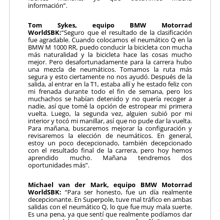
información”.
Tom Sykes, equipo BMW Motorrad
WorldSBK:
“Seguro que el resultado de la clasificación
fue agradable. Cuando colocamos el neumático Q en la
BMW M 1000 RR, puedo conducir la bicicleta con mucha
más naturalidad y la bicicleta hace las cosas mucho
mejor. Pero desafortunadamente para la carrera hubo
una mezcla de neumáticos. Tomamos la ruta más
segura y esto ciertamente no nos ayudó. Después de la
salida, al entrar en la T1, estaba allí y he estado feliz con
mi frenada durante todo el fin de semana, pero los
muchachos se habían detenido y no quería recoger a
nadie, así que tomé la opción de estropear mi primera
vuelta. Luego, la segunda vez, alguien subió por mi
interior y tocó mi manillar, así que no pude dar la vuelta.
Para mañana, buscaremos mejorar la configuración y
revisaremos la elección de neumáticos. En general,
estoy un poco decepcionado, también decepcionado
con el resultado final de la carrera, pero hoy hemos
aprendido mucho. Mañana tendremos dos
oportunidades más”.
Michael van der Mark, equipo BMW Motorrad
WorldSBK:
“Para ser honesto, fue un día realmente
decepcionante. En Superpole, tuve mal tráfico en ambas
salidas con el neumático Q, lo que fue muy mala suerte.
Es una pena, ya que sentí que realmente podíamos dar