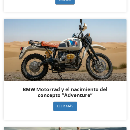
motociclismo de aventura es tan mental como físico. Para Andrew, la
motocicleta es más que un medio de transporte: es una forma de vida y un
espacio de reflexión. En su charla con Boxer Motors, comparte
aprendizajes del desierto, la BMW GS como aliada y cómo los errores y las
personas, más que los kilómetros, definen las verdaderas expediciones.
BM: ¿Cuándo el viaje en moto se convirtió en una misión de vida? AL: Cada
viaje me enseñó algo nuevo sobre mí mismo, pero lo que realmente lo
transformó en una misión de vida fue darme cuenta de que, sobre la moto,
podía desconectarme de
BMW Motorrad y el nacimiento del
concepto “Adventure”
LEER MÁS