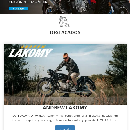
DESTACADOS
ANDREW LAKOMY
De EUROPA A ÁFRICA, Lakomy ha construido una filosofía basada en
técnica, empatía y liderazgo. Como cofundador y guía de FLYTORIDE, su
labor va mucho más allá de trazar rutas: implica leer a las personas bajo
presión, formar pilotos desde la confianza y demostrar que el
LEER MÁS