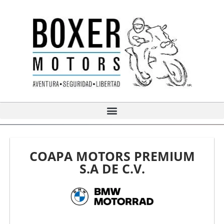
Ir
al
contenido
COAPA MOTORS PREMIUM
S.A DE C.V.