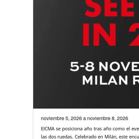
noviembre 5, 2026
a
noviembre 8, 2026
EICMA se posiciona año tras año como el even
las dos ruedas. Celebrado en Milán, este encu