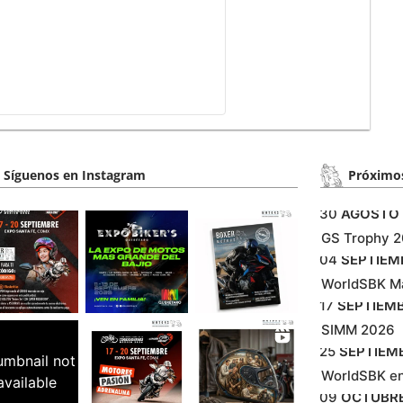
Síguenos en Instagram
Próximos
30
AGOSTO
GS Trophy 
04
SEPTIEM
WorldSBK M
17
SEPTIEM
SIMM 2026
25
SEPTIEM
umbnail not
WorldSBK e
available
09
OCTUBR