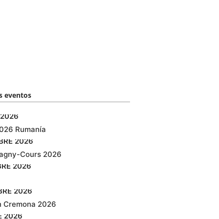
 eventos​
2026
2026 Rumanía
BRE
2026
agny-Cours 2026
BRE
2026
BRE
2026
n Cremona 2026
E
2026