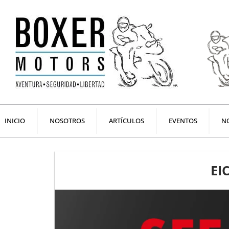
Ir
al
contenido
INICIO
NOSOTROS
ARTÍCULOS
EVENTOS
NO
EI