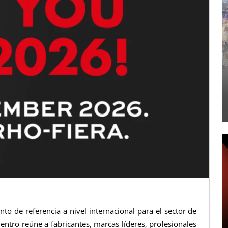
to de referencia a nivel internacional para el sector de
entro reúne a fabricantes, marcas líderes, profesionales