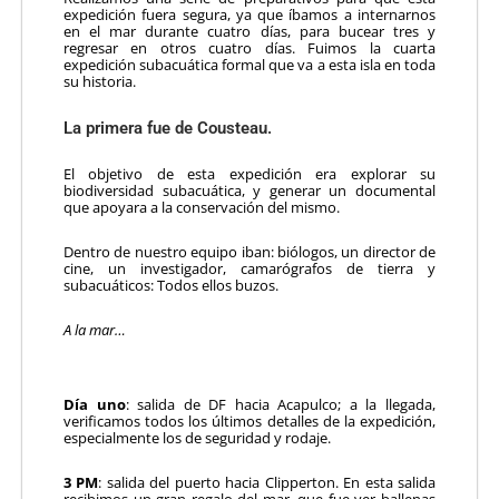
expedición fuera segura, ya que íbamos a internarnos
en el mar durante cuatro días, para bucear tres y
regresar en otros cuatro días. Fuimos la cuarta
expedición subacuática formal que va a esta isla en toda
su historia.
La primera fue de Cousteau.
El objetivo de esta expedición era explorar su
biodiversidad subacuática, y generar un documental
que apoyara a la conservación del mismo.
Dentro de nuestro equipo iban: biólogos, un director de
cine, un investigador, camarógrafos de tierra y
subacuáticos: Todos ellos buzos.
A la mar…
Día uno
: salida de DF hacia Acapulco; a la llegada,
verificamos todos los últimos detalles de la expedición,
especialmente los de seguridad y rodaje.
3 PM
: salida del puerto hacia Clipperton. En esta salida
recibimos un gran regalo del mar, que fue ver ballenas