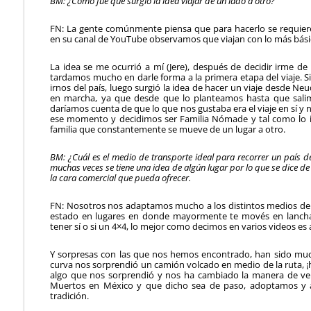
BM: ¿Cómo fue que surgió la idea viajar de un lado a otro?
FN: La gente comúnmente piensa que para hacerlo se requiere
en su canal de YouTube observamos que viajan con lo más bási
La idea se me ocurrió a mí (Jere), después de decidir irme de 
tardamos mucho en darle forma a la primera etapa del viaje. Si 
irnos del país, luego surgió la idea de hacer un viaje desde
en marcha, ya que desde que lo planteamos hasta que salim
daríamos cuenta de que lo que nos gustaba era el viaje en sí y n
ese momento y decidimos ser Familia Nómade y tal como lo 
familia que constantemente se mueve de un lugar a otro.
BM: ¿Cuál es el medio de transporte ideal para recorrer un país 
muchas veces se tiene una idea de algún lugar por lo que se dice de 
la cara comercial que pueda ofrecer.
FN: Nosotros nos adaptamos mucho a los distintos medios de 
estado en lugares en donde mayormente te movés en lancha
tener sí o si un 4×4, lo mejor como decimos en varios videos es
Y sorpresas con las que nos hemos encontrado, han sido much
curva nos sorprendió un camión volcado en medio de la ruta, 
algo que nos sorprendió y nos ha cambiado la manera de ver 
Muertos en México y que dicho sea de paso, adoptamos y 
tradición.