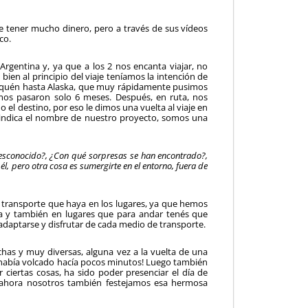
 tener mucho dinero, pero a través de sus vídeos
co.
Argentina y, ya que a los 2 nos encanta viajar, no
bien al principio del viaje teníamos la intención de
 Neuquén hasta Alaska, que muy rápidamente pusimos
os pasaron solo 6 meses. Después, en ruta, nos
o el destino, por eso le dimos una vuelta al viaje en
indica el nombre de nuestro proyecto, somos una
desconocido?, ¿Con qué sorpresas se han encontrado?,
él, pero otra cosa es sumergirte en el entorno, fuera de
transporte que haya en los lugares, ya que hemos
 y también en lugares que para andar tenés que
 adaptarse y disfrutar de cada medio de transporte.
as y muy diversas, alguna vez a la vuelta de una
¡había volcado hacía pocos minutos! Luego también
ciertas cosas, ha sido poder presenciar el día de
ahora nosotros también festejamos esa hermosa