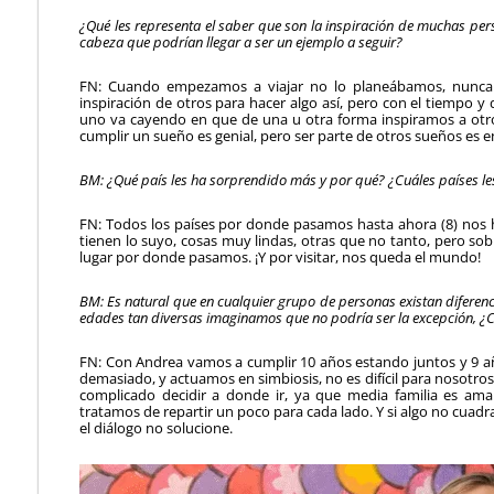
¿Qué les representa el saber que son la inspiración de muchas per
cabeza que podrían llegar a ser un ejemplo a seguir?
FN: Cuando empezamos a viajar no lo planeábamos, nunca 
inspiración de otros para hacer algo así, pero con el tiempo y
uno va cayendo en que de una u otra forma inspiramos a otro
cumplir un sueño es genial, pero ser parte de otros sueños es e
BM: ¿Qué país les ha sorprendido más y por qué? ¿Cuáles países les 
FN: Todos los países por donde pasamos hasta ahora (8) nos 
tienen lo suyo, cosas muy lindas, otras que no tanto, pero 
lugar por donde pasamos. ¡Y por visitar, nos queda el mundo!
BM: Es natural que en cualquier grupo de personas existan diferenc
edades tan diversas imaginamos que no podría ser la excepción, ¿C
FN: Con Andrea vamos a cumplir 10 años estando juntos y 9 a
demasiado, y actuamos en simbiosis, no es difícil para nosotros
complicado decidir a donde ir, ya que media familia es am
tratamos de repartir un poco para cada lado. Y si algo no cua
el diálogo no solucione.