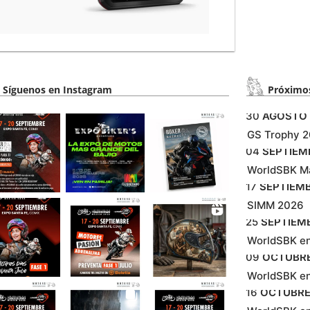
Síguenos en Instagram
Próximos
30
AGOSTO
GS Trophy 
04
SEPTIEM
WorldSBK M
17
SEPTIEM
SIMM 2026
25
SEPTIEM
WorldSBK e
09
OCTUBR
WorldSBK en
16
OCTUBR