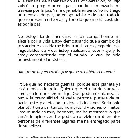
A la semana de haber tenido esa conversación, mi hijo
volvió a preguntarme que cuando comenzaría mi
travesía por la paz. Y me dije habla en serio. Yo no traigo
un mensaje de paz, no vengo hablarte de paz. Todo lo
que representa este viaje y todo lo que me ha costado,
es por la paz.
No estoy dando mensajes, estoy compartiendo mi
alegría por la vida. Estoy demostrando que a cambio de
mis acciones, la vida me brinda amistades y experiencias
inigualables de vida. Estoy realizando este viaje y lo
estoy compartiendo con el mundo, lo cual ha sido
honestamente fantástico.
BM: Desde tu percepción ¿De que esta habido el mundo?
JP: Sé que no necesita guerras, porque este planeta ya
está demasiado roto. Quiero que el mundo vuelva a
creer, en lo que cree mi hijo. Que podemos alcanzar la
paz y la tranquilidad. Si cada persona pusiera de su
parte, este planeta no tuviera distinciones. Sería solo
planeta tierra sin tantos nombres, divisiones o límites.
Este mundo es muy hermoso, me ha mostrado lo que
jamás imagine ver; he podido convivir con diferentes
personas de diferentes lugares, me ha entregado parte
de su belleza.
BM: ¿Cuáles con las principales diferencias que encontraste