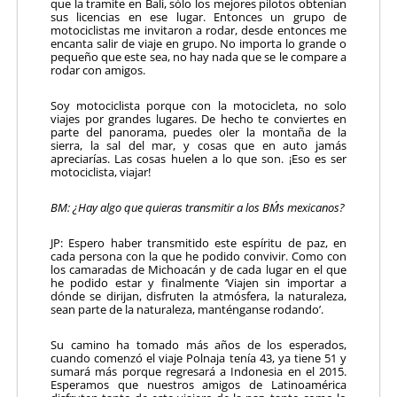
que la tramite en Bali, sólo los mejores pilotos obtenían
sus licencias en ese lugar. Entonces un grupo de
motociclistas me invitaron a rodar, desde entonces me
encanta salir de viaje en grupo. No importa lo grande o
pequeño que este sea, no hay nada que se le compare a
rodar con amigos.
Soy motociclista porque con la motocicleta, no solo
viajes por grandes lugares. De hecho te conviertes en
parte del panorama, puedes oler la montaña de la
sierra, la sal del mar, y cosas que en auto jamás
apreciarías. Las cosas huelen a lo que son. ¡Eso es ser
motociclista, viajar!
BM: ¿Hay algo que quieras transmitir a los BM´s mexicanos?
JP: Espero haber transmitido este espíritu de paz, en
cada persona con la que he podido convivir. Como con
los camaradas de Michoacán y de cada lugar en el que
he podido estar y finalmente ‘Viajen sin importar a
dónde se dirijan, disfruten la atmósfera, la naturaleza,
sean parte de la naturaleza, manténganse rodando’.
Su camino ha tomado más años de los esperados,
cuando comenzó el viaje Polnaja tenía 43, ya tiene 51 y
sumará más porque regresará a Indonesia en el 2015.
Esperamos que nuestros amigos de Latinoamérica