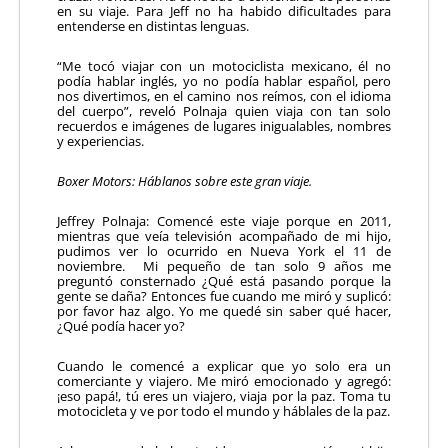
en su viaje. Para Jeff no ha habido dificultades para
entenderse en distintas lenguas.
“Me tocó viajar con un motociclista mexicano, él no
podía hablar inglés, yo no podía hablar español, pero
nos divertimos, en el camino nos reímos, con el idioma
del cuerpo”, reveló Polnaja quien viaja con tan solo
recuerdos e imágenes de lugares inigualables, nombres
y experiencias.
Boxer Motors: Háblanos sobre este gran viaje.
Jeffrey Polnaja: Comencé este viaje porque en 2011,
mientras que veía televisión acompañado de mi hijo,
pudimos ver lo ocurrido en Nueva York el 11 de
noviembre. Mi pequeño de tan solo 9 años me
preguntó consternado ¿Qué está pasando porque la
gente se daña? Entonces fue cuando me miró y suplicó:
por favor haz algo. Yo me quedé sin saber qué hacer,
¿Qué podía hacer yo?
Cuando le comencé a explicar que yo solo era un
comerciante y viajero. Me miró emocionado y agregó:
¡eso papá!, tú eres un viajero, viaja por la paz. Toma tu
motocicleta y ve por todo el mundo y háblales de la paz.