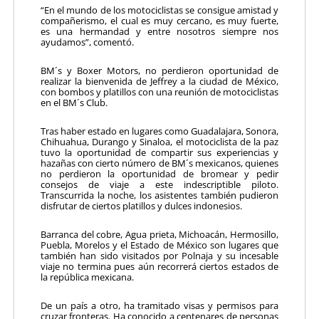
“En el mundo de los motociclistas se consigue amistad y
compañerismo, el cual es muy cercano, es muy fuerte,
es una hermandad y entre nosotros siempre nos
ayudamos”, comentó.
BM´s y Boxer Motors, no perdieron oportunidad de
realizar la bienvenida de Jeffrey a la ciudad de México,
con bombos y platillos con una reunión de motociclistas
en el BM´s Club.
Tras haber estado en lugares como Guadalajara, Sonora,
Chihuahua, Durango y Sinaloa, el motociclista de la paz
tuvo la oportunidad de compartir sus experiencias y
hazañas con cierto número de BM´s mexicanos, quienes
no perdieron la oportunidad de bromear y pedir
consejos de viaje a este indescriptible piloto.
Transcurrida la noche, los asistentes también pudieron
disfrutar de ciertos platillos y dulces indonesios.
Barranca del cobre, Agua prieta, Michoacán, Hermosillo,
Puebla, Morelos y el Estado de México son lugares que
también han sido visitados por Polnaja y su incesable
viaje no termina pues aún recorrerá ciertos estados de
la república mexicana.
De un país a otro, ha tramitado visas y permisos para
cruzar fronteras. Ha conocido a centenares de personas