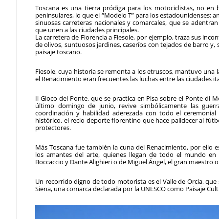
Toscana es una tierra pródiga para los motociclistas, no en 
peninsulares, lo que el “Modelo T” para los estadounidenses: 
sinuosas carreteras nacionales y comarcales, que se aden­tran 
que unen a las ciudades principales.
La carretera de Florencia a Fiesole, por ejemplo, traza sus inco
de olivos, suntuosos jar­dines, caseríos con tejados de barro y, 
paisaje toscano.
Fiesole, cuya historia se remonta a los etruscos, mantuvo una l
el Renacimiento eran frecuentes las luchas entre las ciudades ita
Il Gioco del Ponte, que se practica en Pisa sobre el Ponte di M
último domingo de junio, revive simbólicamente las guer
coordinación y ha­bilidad aderezada con todo el ceremonial 
histórico, el recio deporte flo­rentino que hace palidecer al fú
protectores.
Más Toscana fue también la cuna del Renacimiento, por ello es 
los amantes del arte, quienes llegan de todo el mundo en b
Boccaccio y Dante Alighieri o de Miguel Ángel, el gran maestro 
Un recorrido digno de todo motorista es el Valle de Orcia, que s
Siena, una comarca declarada por la UNESCO como Paisaje Cult