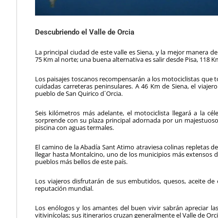
Descubriendo el Valle de Orcia
La principal ciudad de este valle es Siena, y la mejor manera de
75 Km al norte; una buena alternativa es salir desde Pisa, 118 K
Los paisajes toscanos recompensarán a los mo­tociclistas que t
cuidadas carreteras peninsulares. A 46 Km de Siena, el viajero
pueblo de San Quirico d´Orcia.
Seis kilómetros más adelante, el motociclista llegará a la cél
sorprende con su plaza principal adornada por un majestuos
piscina con aguas termales.
El camino de la Abadía Sant Atimo atraviesa colinas repletas de
lle­gar hasta Montalcino, uno de los municipios más extensos d
pueb­los más bellos de este país.
Los viajeros disfrutarán de sus embutidos, quesos, aceite de o
reputación mundial.
Los enólogos y los amantes del buen vivir sabrán apreciar la
vitivinícolas; sus itinerarios cruzan generalmente el Valle de Orci