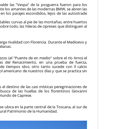
balde las “Ves­pa” de la posguerra fueron para los
ante los amantes de las modernas BMW, se abren las
en los parajes escondidos, lejos de las autostrade
ntables curvas al pie de las montañas, entre huertos
sobre todo, las hileras de cipreses que distinguen al
arga rivali­dad con Florencia. Durante el Medioevo y
lianas.
ezzo (el “Puente de en medio” sobre el río Arno) el
ras del Renacimiento, en una prueba de fuerza,
de tiempos idos; otro tanto sucede con Il calcio
tbol americano de nuestros días y que se practica sin
el destino de las casi místicas peregrinaciones de
usca de las huellas de los florentinos Giovanni
oriundo de Caprese.
e ubica en la parte central de la Toscana, al sur de
ural Patrimonio de la Humanidad.