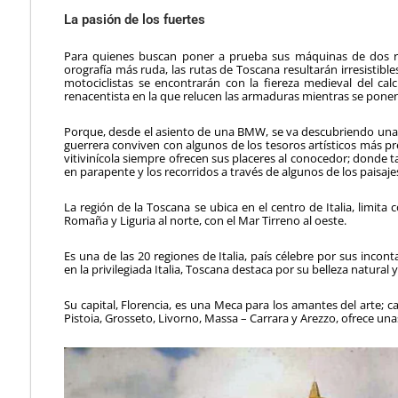
La pasión de los fuertes
Para quienes buscan poner a prueba sus máquinas de dos rue
orografía más ruda, las rutas de Toscana resultarán irresistibl
motociclistas se encontrarán con la fiereza medieval del calc
renacentista en la que relucen las armaduras mientras se pone
Porque, desde el asiento de una BMW, se va descubriendo una t
guerrera conviven con algunos de los tesoros artísticos más pre
vitivinícola siempre ofrecen sus placeres al conocedor; donde t
en parapente y los recorridos a través de algunos de los paisaj
La región de la Toscana se ubica en el centro de Italia, limita c
Romaña y Liguria al norte, con el Mar Tirreno al oeste.
Es una de las 20 regiones de Italia, país célebre por sus incon
en la privi­legiada Italia, Toscana destaca por su belleza natural 
Su capital, Florencia, es una Meca para los amantes del arte; ca
Pistoia, Grosseto, Livorno, Massa – Carrara y Arezzo, ofrece una