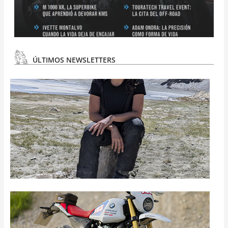
ÚLTIMOS NEWSLETTERS
N
#
3
N
#
2