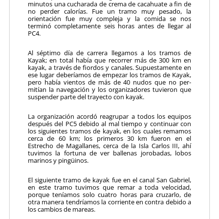
minutos una cucharada de crema de cacahuate a fin de
no perder calorías. Fue un tramo muy pesado, la
orientación fue muy compleja y la comida se nos
terminó completamente seis horas antes de llegar al
PC4.
Al séptimo día de carrera llegamos a los tramos de
Kayak; en total había que recorrer más de 300 km en
kayak, a través de fiordos y canales. Supuestamente en
ese lugar deberíamos de em­pezar los tramos de Kayak,
pero había vientos de más de 40 nudos que no per­
mitían la navegación y los organizadores tuvieron que
suspender parte del trayecto con kayak.
La organización acordó reagrupar a todos los equipos
después del PC5 debido al mal tiempo y continuar con
los siguientes tramos de kayak, en los cuales remamos
cerca de 60 km; los primeros 30 km fueron en el
Estrecho de Magallanes, cerca de la Isla Carlos III, ahí
tuvimos la fortuna de ver ballenas jorobadas, lobos
marinos y pingüinos.
El siguiente tramo de kayak fue en el canal San Gabriel,
en este tramo tuvimos que remar a toda velocidad,
porque teníamos solo cuatro horas para cruzarlo, de
otra manera tendríamos la corriente en contra debido a
los cambios de mareas.