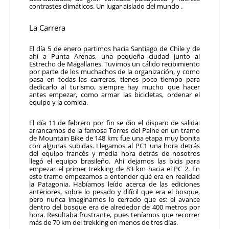
contrastes climáti­cos. Un lugar aislado del mundo .
La Carrera
El día 5 de enero partimos hacia Santiago de Chile y de
ahí a Punta Arenas, una pequeña ciudad junto al
Estrecho de Magallanes. Tuvimos un cálido recibimiento
por parte de los muchachos de la organización, y como
pasa en todas las carreras, tienes poco tiempo para
dedicarlo al turismo, siempre hay mucho que hacer
antes empezar, como armar las bicicletas, ordenar el
equipo y la co­mida.
El día 11 de febrero por fin se dio el disparo de salida:
arrancamos de la famosa Torres del Paine en un tramo
de Mountain Bike de 148 km; fue una etapa muy bonita
con algunas subidas. Llegamos al PC1 una hora detrás
del equipo francés y media hora detrás de nosotros
llegó el equipo brasileño. Ahí dejamos las bicis para
empezar el primer trekking de 83 km hacia el PC 2. En
este tramo empezamos a entender qué era en reali­dad
la Patagonia. Habíamos leído acerca de las ediciones
anteriores, sobre lo pesado y difícil que era el bosque,
pero nunca imaginamos lo cerrado que es: el avance
dentro del bosque era de alrededor de 400 metros por
hora. Resulta­ba frustrante, pues teníamos que recorrer
más de 70 km del trekking en menos de tres días.