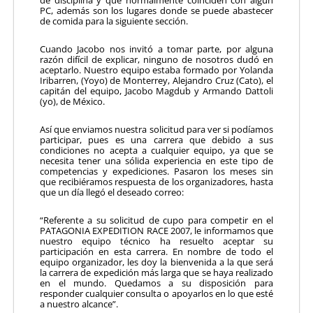
de disciplina y que normalmente coinciden con algún
PC, además son los lugares donde se puede abastecer
de comida para la siguiente sección.
Cuando Jacobo nos invitó a tomar parte, por alguna
razón difícil de explicar, ninguno de nosotros dudó en
aceptarlo. Nuestro equipo estaba formado por Yolanda
Iribarren, (Yoyo) de Monterrey, Alejandro Cruz (Cato), el
capitán del equipo, Jacobo Magdub y Armando Dattoli
(yo), de México.
Así que enviamos nuestra solicitud para ver si podíamos
participar, pues es una carrera que debido a sus
condiciones no acepta a cualquier equipo, ya que se
necesita tener una sólida experiencia en este tipo de
competencias y expedi­ciones. Pasaron los meses sin
que recibiéramos respuesta de los organizadores, hasta
que un día llegó el deseado correo:
“Referente a su solicitud de cupo para competir en el
PATAGONIA EXPEDITION RACE 2007, le informamos que
nuestro equipo técnico ha resuelto aceptar su
participación en esta carrera. En nombre de todo el
equipo organizador, les doy la bienvenida a la que será
la carrera de expedición más larga que se haya realizado
en el mundo. Quedamos a su disposición para
responder cualquier consulta o apoyarlos en lo que esté
a nuestro alcance”.