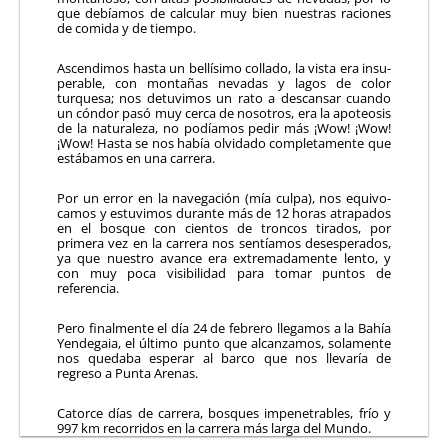
que debíamos de calcular muy bien nuestras raciones
de co­mida y de tiempo.
Ascendimos hasta un bellísimo collado, la vista era insu­
perable, con montañas nevadas y lagos de color
turquesa; nos detuvimos un rato a descansar cuando
un cóndor pasó muy cerca de nosotros, era la apoteosis
de la natu­raleza, no podíamos pedir más ¡Wow! ¡Wow!
¡Wow! Hasta se nos había olvida­do completamente que
estábamos en una carrera.
Por un error en la navegación (mía culpa), nos equivo­
camos y estuvimos durante más de 12 horas atrapados
en el bosque con cientos de troncos tirados, por
primera vez en la carrera nos sentíamos desesperados,
ya que nuestro avance era extremadamente lento, y
con muy poca visibilidad para tomar puntos de
referencia.
Pero finalmente el día 24 de febrero llegamos a la Bahía
Yendegaia, el último punto que alcanzamos, solamente
nos quedaba esperar al barco que nos llevaría de
regreso a Punta Arenas.
Catorce días de carrera, bosques impenetrables, frío y
997 km recorridos en la carrera más larga del Mundo.