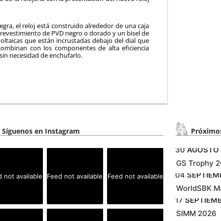
ra, el reloj está construido alrededor de una caja
 revestimiento de PVD negro o dorado y un bisel de
oltaicas que están incrustadas debajo del dial que
 combinan con los componentes de alta eficiencia
sin necesidad de enchufarlo.
Síguenos en Instagram
Próximos
30
AGOSTO
GS Trophy 
04
SEPTIEM
 not available
Feed not available
Feed not available
WorldSBK M
17
SEPTIEM
SIMM 2026