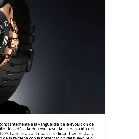
 constantemente a la vanguardia de la evolución de
sillo de la década de 1850 hasta la introducción del
1999. La marca continúa la tradición hoy en día, y
 de la relojería con la presentación del nuevo reloj