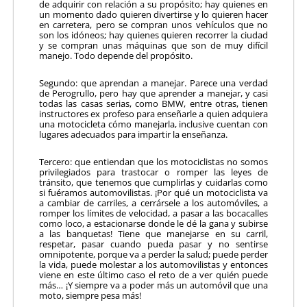
de adquirir con relación a su propósito; hay quienes en
un momento dado quieren divertirse y lo quieren hacer
en carretera, pero se compran unos vehículos que no
son los idóneos; hay quienes quieren recorrer la ciudad
y se compran unas máquinas que son de muy difícil
manejo. Todo depende del propósito.
Segundo: que aprendan a manejar. Parece una verdad
de Perogrullo, pero hay que aprender a manejar, y casi
todas las casas serias, como BMW, entre otras, tienen
instructores ex profeso para enseñarle a quien adquiera
una motocicleta cómo manejarla, inclusive cuentan con
lugares adecuados para impartir la enseñanza.
Tercero: que entiendan que los motociclistas no somos
privilegiados para trastocar o romper las leyes de
tránsito, que tenemos que cumplirlas y cuidarlas como
si fuéramos automovilistas. ¡Por qué un motociclista va
a cambiar de carriles, a cerrársele a los automóviles, a
romper los límites de velocidad, a pasar a las bocacalles
como loco, a estacionarse donde le dé la gana y subirse
a las banquetas! Tiene que manejarse en su carril,
respetar, pasar cuando pueda pasar y no sentirse
omnipotente, porque va a perder la salud; puede perder
la vida, puede molestar a los automovilistas y entonces
viene en este último caso el reto de a ver quién puede
más… ¡Y siempre va a poder más un automóvil que una
moto, siempre pesa más!