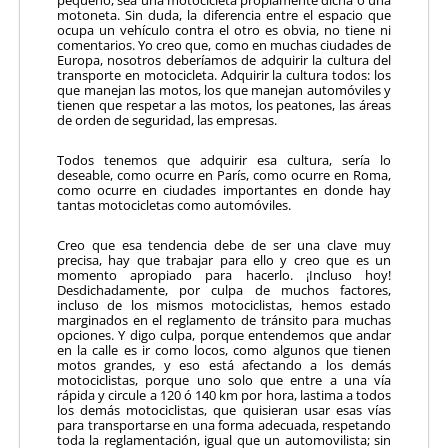
pequeño, sea una motocicleta propiamente dicha o una
motoneta. Sin duda, la diferencia entre el espacio que
ocupa un vehículo contra el otro es obvia, no tiene ni
comentarios. Yo creo que, como en muchas ciudades de
Europa, nosotros deberíamos de adquirir la cultura del
transporte en motocicleta. Adquirir la cultura todos: los
que manejan las motos, los que manejan automóviles y
tienen que respetar a las motos, los peatones, las áreas
de orden de seguridad, las empresas.
Todos tenemos que adquirir esa cultura, sería lo
deseable, como ocurre en París, como ocurre en Roma,
como ocurre en ciudades importantes en donde hay
tantas motocicletas como automóviles.
Creo que esa tendencia debe de ser una clave muy
precisa, hay que trabajar para ello y creo que es un
momento apropiado para hacerlo. ¡Incluso hoy!
Desdichadamente, por culpa de muchos factores,
incluso de los mismos motociclistas, hemos estado
marginados en el reglamento de tránsito para muchas
opciones. Y digo culpa, porque entendemos que andar
en la calle es ir como locos, como algunos que tienen
motos grandes, y eso está afectando a los demás
motociclistas, porque uno solo que entre a una vía
rápida y circule a 120 ó 140 km por hora, lastima a todos
los demás motociclistas, que quisieran usar esas vías
para transportarse en una forma adecuada, respetando
toda la reglamentación, igual que un automovilista; sin