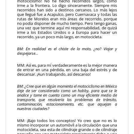
motociclismo! No he hecho recorridos largos, como
irme a la frontera. Lo digo sinceramente. Siempre mis
recorridos han sido a destinos cercanos. Lo más lejos
que llegué fue a Acapulco, pero Cuernavaca y todas las
rutas de Morelos eran mis áreas de recorrido, porque
no podía disponer de mucho tiempo. Pero tengo ganas,
una vez que termine aquí mi responsabilidad, de quizá
irme a los Estados Unidos o a Europa para hacer un
recorrido, ya un poco más largo, en motocicleta.
BM: En realidad es el chiste de la moto, ¿no? Viajar y
despejarse…
MM: Así es, para mí verdaderamente es la mejor manera
de entrar en una pérdida, en una baja del estrés y de
descansar. ¡Aun trabajando, así descanso!
BM: ¿Cree que en algún momento el motociclismo en México
deje de ser considerado como un hobby, para que se le
analice y tome en cuenta como un muy eficiente medio de
transporte, que resolvería los problemas de tránsito,
contaminación, estacionamiento, etc. que aquejan a
nuestras ciudades?
MM: ¡Bajo todos los conceptos! Yo creo que no es lo
mismo incorporar un automóvil a la circulación que una
motocicleta, sea esta de cilindraje grande o de cilindraje