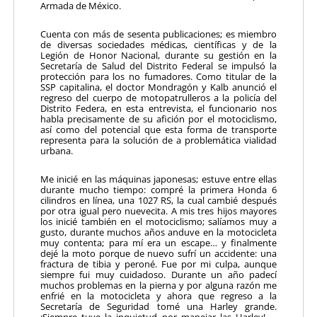
Armada de México.
Cuenta con más de sesenta publicaciones; es miembro
de diversas sociedades médicas, científicas y de la
Legión de Honor Nacional, durante su gestión en la
Secretaría de Salud del Distrito Federal se impulsó la
protección para los no fumadores. Como titular de la
SSP capitalina, el doctor Mondragón y Kalb anunció el
regreso del cuerpo de motopatrulleros a la policía del
Distrito Federa, en esta entrevista, el funcionario nos
habla precisamente de su afición por el motociclismo,
así como del potencial que esta forma de transporte
representa para la solución de a problemática vialidad
urbana.
Me inicié en las máquinas japonesas; estuve entre ellas
durante mucho tiempo: compré la primera Honda 6
cilindros en línea, una 1027 RS, la cual cambié después
por otra igual pero nuevecita. A mis tres hijos mayores
los inicié también en el motociclismo; salíamos muy a
gusto, durante muchos años anduve en la motocicleta
muy contenta; para mí era un escape… y finalmente
dejé la moto porque de nuevo sufrí un accidente: una
fractura de tibia y peroné. Fue por mi culpa, aunque
siempre fui muy cuidadoso. Durante un año padecí
muchos problemas en la pierna y por alguna razón me
enfrié en la motocicleta y ahora que regreso a la
Secretaría de Seguridad tomé una Harley grande.
¡Siempre tuve la inquietud por manejar las Harley! …