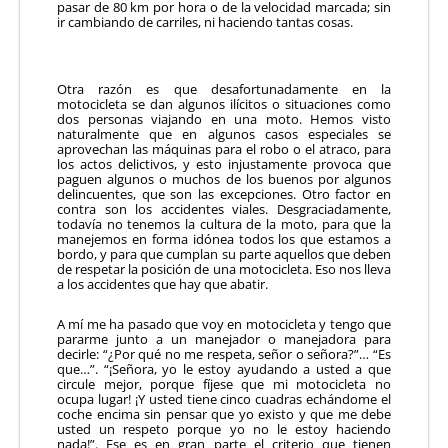
pasar de 80 km por hora o de la velocidad marcada; sin
ir cambiando de carriles, ni haciendo tantas cosas.
Otra razón es que desafortunadamente en la
motocicleta se dan algunos ilícitos o situaciones como
dos personas viajando en una moto. Hemos visto
naturalmente que en algunos casos especiales se
aprovechan las máquinas para el robo o el atraco, para
los actos delictivos, y esto injustamente provoca que
paguen algunos o muchos de los buenos por algunos
delincuentes, que son las excepciones. Otro factor en
contra son los accidentes viales. Desgraciadamente,
todavía no tenemos la cultura de la moto, para que la
manejemos en forma idónea todos los que estamos a
bordo, y para que cumplan su parte aquellos que deben
de respetar la posición de una motocicleta. Eso nos lleva
a los accidentes que hay que abatir.
A mí me ha pasado que voy en motocicleta y tengo que
pararme junto a un manejador o manejadora para
decirle: “¿Por qué no me respeta, señor o señora?”… “Es
que…”. “¡Señora, yo le estoy ayudando a usted a que
circule mejor, porque fíjese que mi motocicleta no
ocupa lugar! ¡Y usted tiene cinco cuadras echándome el
coche encima sin pensar que yo existo y que me debe
usted un respeto porque yo no le estoy haciendo
nada!”. Ese es en gran parte el criterio que tienen