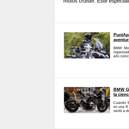
motos cruiser. Este especial
PuntAp
aventur
BMW Moto
organizad
año coinc
BMW Gi
la cienc
Cuando B
en una R 
sentó a de