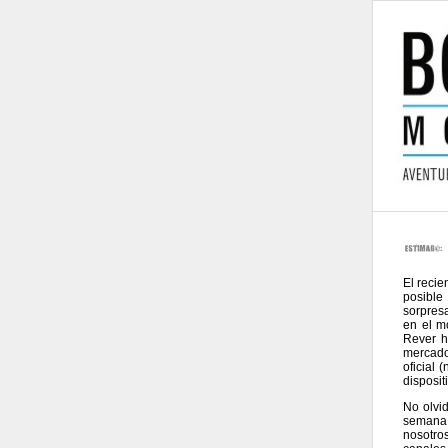
El reci
posible
sorpres
en el m
Rever h
mercado
oficial
disposit
No olvi
semana 
nosotro