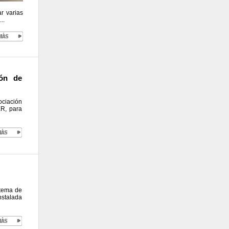
r varias
..
ón de
ciación
R, para
stema de
nstalada