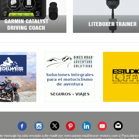
te mensaje ha sido enviado a
#e-mail#
por
mercadotecnia@boxer-motors.com
|| Para darse