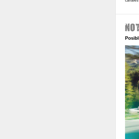
canales 
Posib