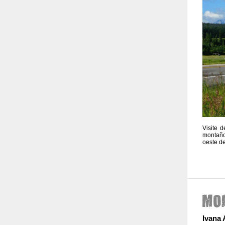
Visite 
montaño
oeste d
Ivana 