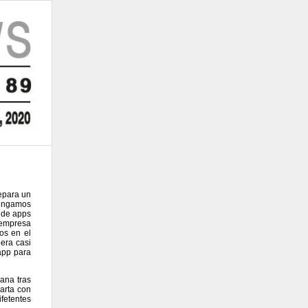
epara un
tengamos
 de apps
 empresa
os en el
era casi
app para
ana tras
arta con
fetentes