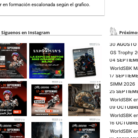
uir en formación escalonada según el grafico.
Síguenos en Instagram
Próximos
30
AGOSTO
GS Trophy 
04
SEPTIEM
WorldSBK M
17
SEPTIEM
SIMM 2026
25
SEPTIEM
WorldSBK e
09
OCTUBR
WorldSBK en
16
OCTUBR
WorldSBK en