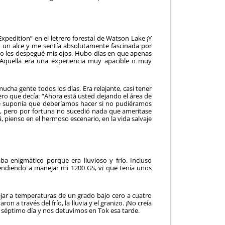
xpedition” en el letrero forestal de Watson Lake ¡Y
to un alce y me sentía absolutamente fascinada por
 no les despegué mis ojos. Hubo días en que apenas
 Aquella era una experiencia muy apacible o muy
ha gente todos los días. Era relajante, casi tener
ro que decía: “Ahora está usted dejando el área de
se suponía que deberíamos hacer si no pudiéramos
da, pero por fortuna no sucedió nada que ameritase
 pienso en el hermoso escenario, en la vida salvaje
ba enigmático porque era lluvioso y frío. Incluso
ndiendo a manejar mi 1200 GS, vi que tenía unos
ar a temperaturas de un grado bajo cero a cuatro
on a través del frío, la lluvia y el granizo. ¡No creía
 séptimo día y nos detuvimos en Tok esa tarde.