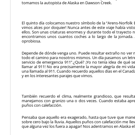
tomamos la autopista de Alaska en Dawson Creek.
El quinto día colocamos nuestro símbolo de la “Arens-Norfolk E
vimos alces por doquier! Nunca antes de este viaje había vis
ellos. Son unas criaturas enormes y durante todo el trayecto
encontramos unos cuantos coches a lo largo de la jornada.
oprobiosa.
Depende de dónde venga uno. Puede resultar extraño no ver muc
todo el camino para nosotros mismos. Un día pasamos un letre
servicio de emergencia 911”.¿Qué? ¡Yo no tenía idea de qué 
llamar al 911! No era precisamente la mayor alegría de mi vi
una llamada al 911. Cuando recuerdo aquellos días en el Canadá,
y en los interesantes parajes que vimos.
También recuerdo el clima, realmente grandioso, que resulta
manejamos con granizo una o dos veces. Cuando estaba apre
puños con calefacción.
Pensaba que aquello era exagerado, hasta que tuve que manej
sobre cero bajo la lluvia. Aquellos puños con calefacción me llevar
que alguna vez los fuera a apagar! Nos adentramos en Alaska el