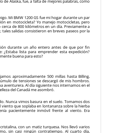
o de Alaska, fue, a falta de mejores palabras, como
 amigo. Mi BMW 1200 GS fue mi hogar durante un par
ión en motocicleta? Yo manejo motocicletas, pero
 cerca de 800 kilómetros en un día. Previamente a
tales salidas consistieron en breves paseos por la
ión durante un año entero antes de que por fin
 ¿Estaba lista para emprender esta expedición?
temente buena para esto?
iajamos aproximadamente 500 millas hasta Billing,
cúmulo de tensiones se descargó de mis hombros.
a aventurera. Al día siguiente nos internamos en el
 belleza del Canadá me asombró.
icado. Nunca vimos basura en el suelo. Tomamos dos
el viento que soplaba en lontananza sobre la hierba
nía pacientemente inmóvil frente al viento. Era
ristalina, con un matiz turquesa. Nos llevó varios
imo, sin casi ningún contratiempo. Al cuarto día,