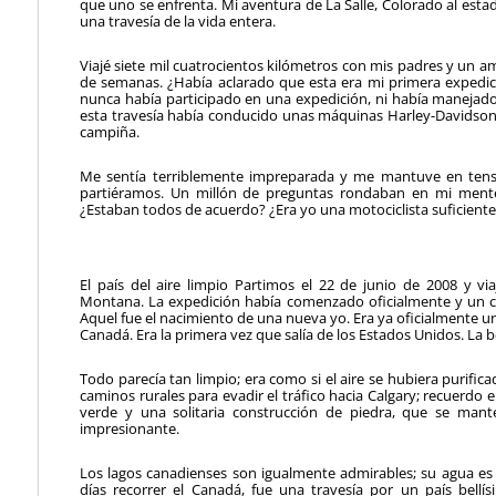
que uno se enfrenta. Mi aventura de La Salle, Colorado al estad
una travesía de la vida entera.
Viajé siete mil cuatrocientos kilómetros con mis padres y un
de semanas. ¿Había aclarado que esta era mi primera expedic
nunca había participado en una expedición, ni había manejado
esta travesía había conducido unas máquinas Harley-Davidson; 
campiña.
Me sentía terriblemente impreparada y me mantuve en tens
partiéramos. Un millón de preguntas rondaban en mi mente:
¿Estaban todos de acuerdo? ¿Era yo una motociclista suficien
El país del aire limpio Partimos el 22 de junio de 2008 y v
Montana. La expedición había comenzado oficialmente y un 
Aquel fue el nacimiento de una nueva yo. Era ya oficialmente un
Canadá. Era la primera vez que salía de los Estados Unidos. La
Todo parecía tan limpio; era como si el aire se hubiera purif
caminos rurales para evadir el tráfico hacia Calgary; recuerdo 
verde y una solitaria construcción de piedra, que se mante
impresionante.
Los lagos canadienses son igualmente admirables; su agua es c
días recorrer el Canadá, fue una travesía por un país bellís