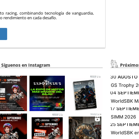
o racing, combinando tecnología de vanguardia,
mo rendimiento en cada desafío.
Síguenos en Instagram
Próximos
30
AGOSTO
GS Trophy 
04
SEPTIEM
WorldSBK M
17
SEPTIEM
SIMM 2026
25
SEPTIEM
WorldSBK e