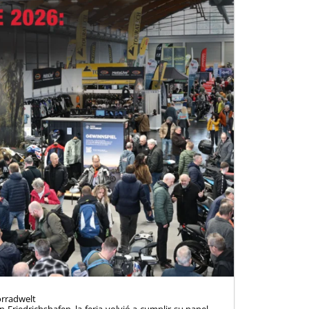
orradwelt
 Friedrichshafen, la feria volvió a cumplir su papel