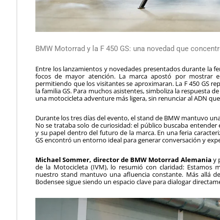
BMW Motorrad y la F 450 GS: una novedad que concent
Entre los lanzamientos y novedades presentados durante la fe
focos de mayor atención. La marca apostó por mostrar el
permitiendo que los visitantes se aproximaran. La F 450 GS r
la familia GS. Para muchos asistentes, simboliza la respuest
una motocicleta adventure más ligera, sin renunciar al ADN que
Durante los tres días del evento, el stand de BMW mantuvo una 
No se trataba solo de curiosidad: el público buscaba entender
y su papel dentro del futuro de la marca. En una feria caracteriz
GS encontró un entorno ideal para generar conversación y expe
Michael Sommer, director de BMW Motorrad Alemania
y 
de la Motocicleta (IVM), lo resumió con claridad: Estamos m
nuestro stand mantuvo una afluencia constante. Más allá de 
Bodensee sigue siendo un espacio clave para dialogar directamen