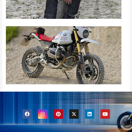
N
#
2
F
I
P
X
L
Y
a
n
i
-
i
o
c
s
n
t
n
u
e
t
t
w
k
t
b
a
e
i
e
u