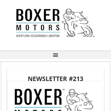
Ir
al
contenido
NEWSLETTER #213