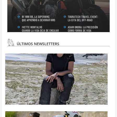
ÚLTIMOS NEWSLETTERS
N
#
3
N