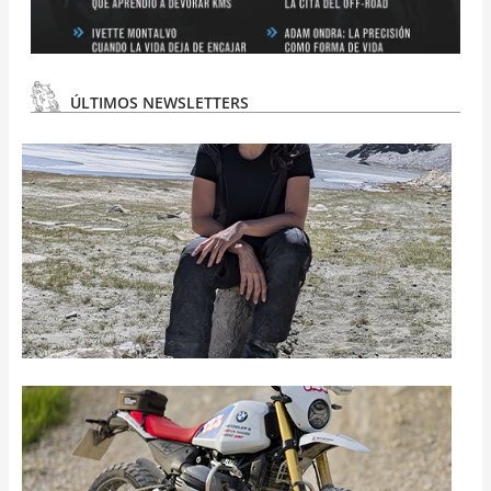
ÚLTIMOS NEWSLETTERS
N
#
3
N
#
2