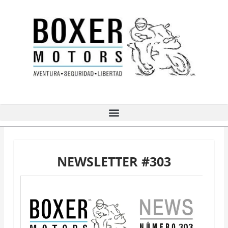
Ir
al
contenido
NEWSLETTER #303