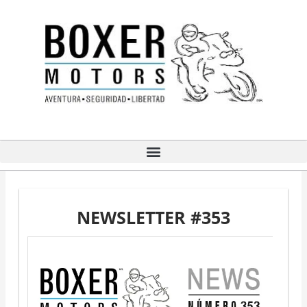
Ir
al
contenido
NEWSLETTER #353