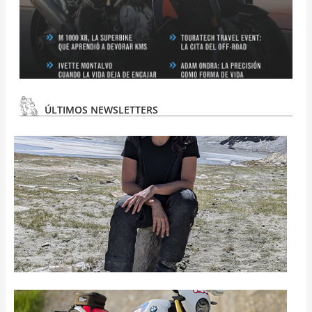
ÚLTIMOS NEWSLETTERS
N
#
3
N