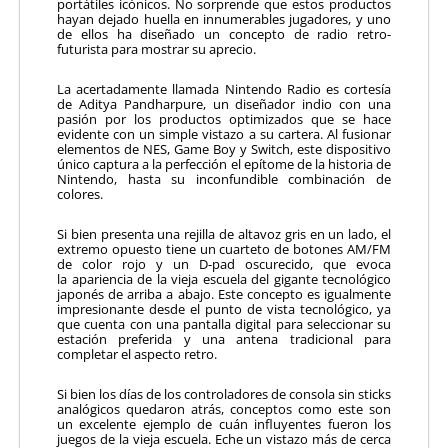
portátiles icónicos. No sorprende que estos productos
hayan dejado huella en innumerables jugadores, y uno
de ellos ha diseñado un concepto de radio retro-
futurista para mostrar su aprecio.
La acertadamente llamada Nintendo Radio es cortesía
de Aditya Pandharpure, un diseñador indio con una
pasión por los productos optimizados que se hace
evidente con un simple vistazo a su cartera. Al fusionar
elementos de NES, Game Boy y Switch, este dispositivo
único captura a la perfección el epítome de la historia de
Nintendo, hasta su inconfundible combinación de
colores.
Si bien presenta una rejilla de altavoz gris en un lado, el
extremo opuesto tiene un cuarteto de botones AM/FM
de color rojo y un D-pad oscurecido, que evoca
la apariencia de la vieja escuela del gigante tecnológico
japonés de arriba a abajo. Este concepto es igualmente
impresionante desde el punto de vista tecnológico, ya
que cuenta con una pantalla digital para seleccionar su
estación preferida y una antena tradicional para
completar el aspecto retro.
Si bien los días de los controladores de consola sin sticks
analógicos quedaron atrás, conceptos como este son
un excelente ejemplo de cuán influyentes fueron los
juegos de la vieja escuela. Eche un vistazo más de cerca