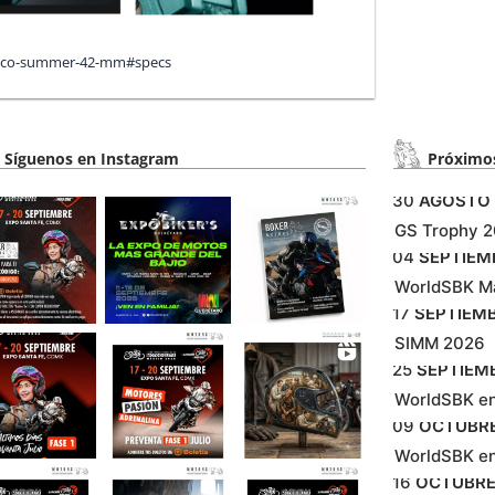
unico-summer-42-mm#specs
Síguenos en Instagram
Próximos
30
AGOSTO
GS Trophy 
04
SEPTIEM
WorldSBK M
17
SEPTIEM
SIMM 2026
25
SEPTIEM
WorldSBK e
09
OCTUBR
WorldSBK en
16
OCTUBR