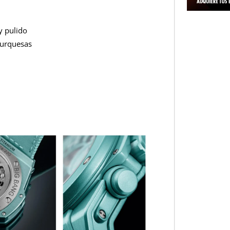
y pulido
turquesas