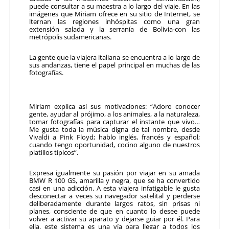
puede consultar a su maestra a lo largo del viaje. En las
imágenes que Miriam ofrece en su sitio de Internet, se
lternan las regiones inhóspitas como una gran
extensión salada y la serranía de Bolivia-con las
metrópolis sudamericanas.
La gente que la viajera italiana se encuentra a lo largo de
sus andanzas, tiene el papel principal en muchas de las
fotografías.
Miriam explica así sus motivaciones: “Adoro conocer
gente, ayudar al prójimo, a los animales, a la naturaleza,
tomar fotografías para capturar el instante que vivo…
Me gusta toda la música digna de tal nombre, desde
Vivaldi a Pink Floyd; hablo inglés, francés y español;
cuando tengo oportunidad, cocino alguno de nuestros
platillos típicos”.
Expresa igualmente su pasión por viajar en su amada
BMW R 100 GS, amarilla y negra, que se ha convertido
casi en una adicción. A esta viajera infatigable le gusta
desconectar a veces su navegador satelital y perderse
deliberadamente durante largos ratos, sin prisas ni
planes, consciente de que en cuanto lo desee puede
volver a activar su aparato y dejarse guiar por él. Para
ella, este sistema es una vía para llegar a todos los