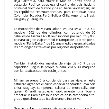
Baja California, para cruzar el Mar de Cortés hacia la
costa del Pacífico; atraviesa el centro del país hacia la
costa del Golfo de México y de ahí hacia Yucatán; siguen
las repúblicas centroamericanas, para continuar hacia
Colombia, Ecuador, Perú, Bolivia, Chile, Argentina, Brasil,
Uruguay y Paraguay.
La motocicleta de Miriam Orlandi es una BMW R 100 GS
modelo 1992, de dos cilindros, con potencia de 60
caballos de fuerza a 6500 revoluciones por minuto y 980
cc. Para su gran viaje cambió el tanque de 24 litros por el
modelo “París-Dakar”, de 35, una medida esencial dadas
las prolongadas travesías por regiones despobladas.
También instaló dos maletas de viaje, de 40 litros de
capacidad. Según la propia Miriam, ella y su máquina
son fantásticas cuando están juntas.
Miriam se preparó a conciencia para su viaje; en este
esfuerzo agradece el curso especial de Stradanuova con
Erika Mugnay, campeona italiana de moto-rally, con
quien Orlandi estableció rápidamente una buena
empatía; Miriam asimiló la técnica de la campeona a tal
grado que ahora la aplica de manera instintiva.
Gracias a los modernos sistemas de comunicación,