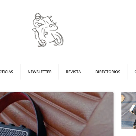
TICIAS
NEWSLETTER
REVISTA
DIRECTORIOS
Page
Page
Page
Page
Page
Page