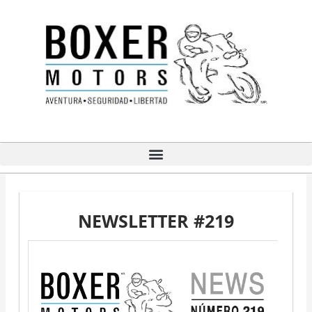
Ir
al
contenido
NEWSLETTER #219