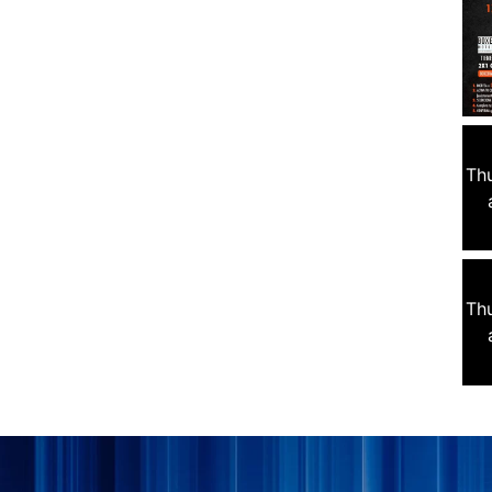
Th
Th