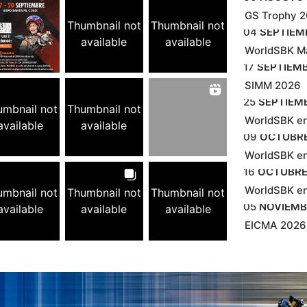
GS Trophy 
Thumbnail not
Thumbnail not
04
SEPTIEM
available
available
WorldSBK M
17
SEPTIEM
SIMM 2026
25
SEPTIEM
umbnail not
Thumbnail not
WorldSBK e
available
available
09
OCTUBR
WorldSBK en
16
OCTUBR
WorldSBK en
umbnail not
Thumbnail not
Thumbnail not
05
NOVIEMB
available
available
available
EICMA 2026