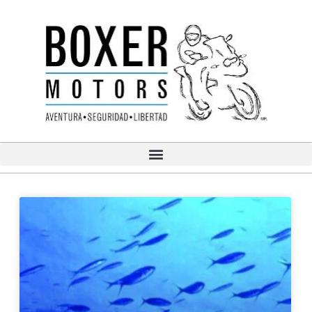
Ir
al
contenido
Page
Page
Page
Page
Page
Page