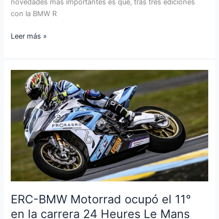
novedades más importantes es que, tras tres ediciones
con la BMW R
Leer más »
ERC-
BMW
Motorrad
ocupó
el
11°
en
la
carrera
24
Heures
ERC-BMW Motorrad ocupó el 11°
Le
en la carrera 24 Heures Le Mans
Mans