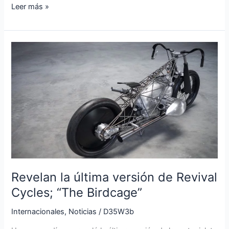
Leer más »
Revelan
la
última
versión
de
Revival
Cycles;
“The
Birdcage”
Revelan la última versión de Revival
Cycles; “The Birdcage”
Internacionales
,
Noticias
/
D35W3b