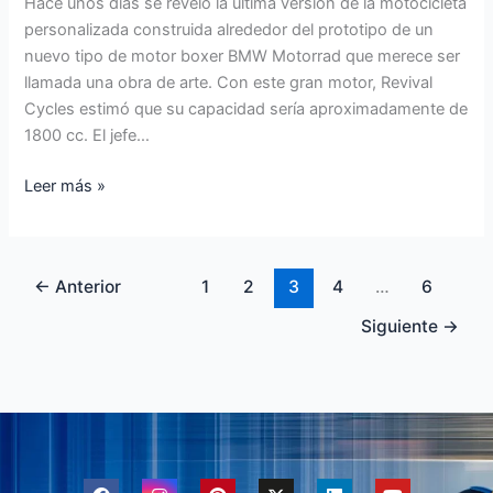
Hace unos días se reveló la última versión de la motocicleta
personalizada construida alrededor del prototipo de un
nuevo tipo de motor boxer BMW Motorrad que merece ser
llamada una obra de arte. Con este gran motor, Revival
Cycles estimó que su capacidad sería aproximadamente de
1800 cc. El jefe…
Leer más »
←
Anterior
1
2
3
4
…
6
Siguiente
→
F
I
P
X
L
Y