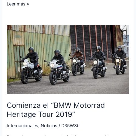
Leer más »
Comienza
el
“BMW
Motorrad
Heritage
Tour
2019”
Comienza el “BMW Motorrad
Heritage Tour 2019”
Internacionales
,
Noticias
/
D35W3b