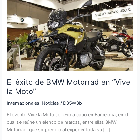
El
éxito
de
BMW
Motorrad
en
“Vive
la
Moto”
El éxito de BMW Motorrad en “Vive
la Moto”
Internacionales
,
Noticias
/
D35W3b
El evento Vive la Moto se llevó a cabo en Barcelona, en el
cual se reúne un elenco de marcas, entre ellas BMW
Motorrad, que sorprendió al exponer toda su […]