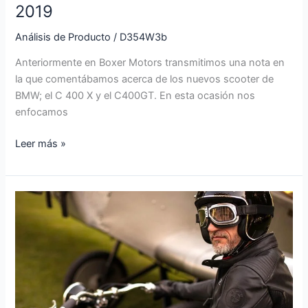
2019
Análisis de Producto
/
D354W3b
Anteriormente en Boxer Motors transmitimos una nota en
la que comentábamos acerca de los nuevos scooter de
BMW; el C 400 X y el C400GT. En esta ocasión nos
enfocamos
Leer más »
La
historia
de
Sebastian
Gutsch
con
BMW