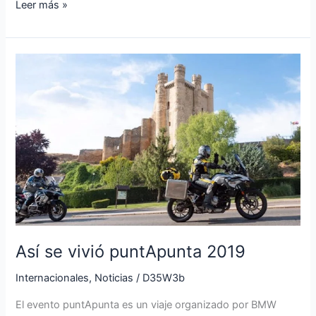
Leer más »
Así
se
vivió
puntApunta
2019
Así se vivió puntApunta 2019
Internacionales
,
Noticias
/
D35W3b
El evento puntApunta es un viaje organizado por BMW