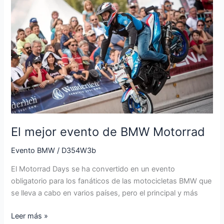
El
mejor
evento
de
BMW
Motorrad
El mejor evento de BMW Motorrad
Evento BMW
/
D354W3b
El Motorrad Days se ha convertido en un evento
obligatorio para los fanáticos de las motocicletas BMW que
se lleva a cabo en varios países, pero el principal y más
Leer más »