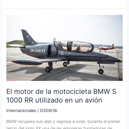
El
motor
de
la
motocicleta
BMW
S
1000
RR
utilizado
en
El motor de la motocicleta BMW S
un
1000 RR utilizado en un avión
avión
Internacionales
/
D35W3b
BMW recupera sus alas y regresa a volar, durante el primer
tercio del siglo XX una de las empresas fundadoras de