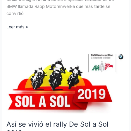
BMW llamada Rapp Motorenwerke que más tarde se
convirtió
Leer más »
Así
se
vivió
el
rally
De
Sol
a
Sol
2019
Así se vivió el rally De Sol a Sol