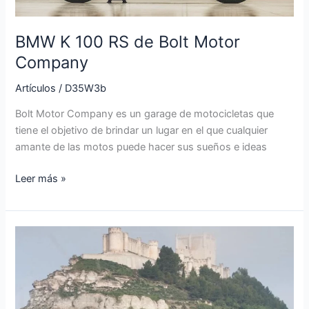
BMW K 100 RS de Bolt Motor
Company
Artículos
/
D35W3b
Bolt Motor Company es un garage de motocicletas que
tiene el objetivo de brindar un lugar en el que cualquier
amante de las motos puede hacer sus sueños e ideas
Leer más »
BMW
puntApunta
2019
cada
vez