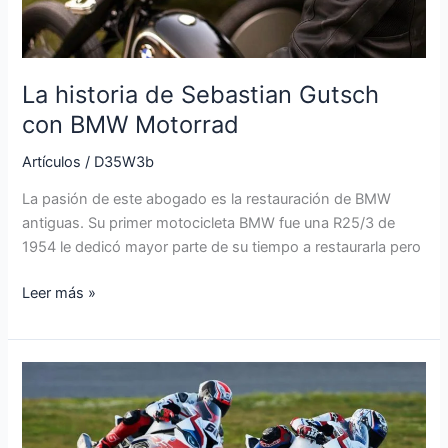
Motorrad
La historia de Sebastian Gutsch
con BMW Motorrad
Artículos
/
D35W3b
La pasión de este abogado es la restauración de BMW
antiguas. Su primer motocicleta BMW fue una R25/3 de
1954 le dedicó mayor parte de su tiempo a restaurarla pero
Leer más »
El
equipo
de
BMW