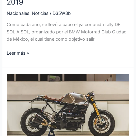
2019
Nacionales
,
Noticias
/
D35W3b
Como cada año, se llevó a cabo el ya conocido rally DE
SOL A SOL, organizado por el BMW Motorrad Club Ciudad
de México, el cual tiene como objetivo salir
Leer más »
BMW
K
100
RS
de
Bolt
Motor
Company