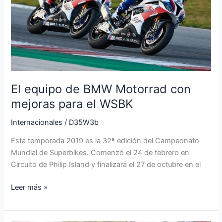
Motorrad
con
mejoras
para
el
WSBK
El equipo de BMW Motorrad con
mejoras para el WSBK
Internacionales
/
D35W3b
Esta temporada 2019 es la 32ª edición del Campeonato
Mundial de Superbikes. Comenzó el 24 de febrero en
Circuito de Philip Island y finalizará el 27 de octubre en el
Leer más »